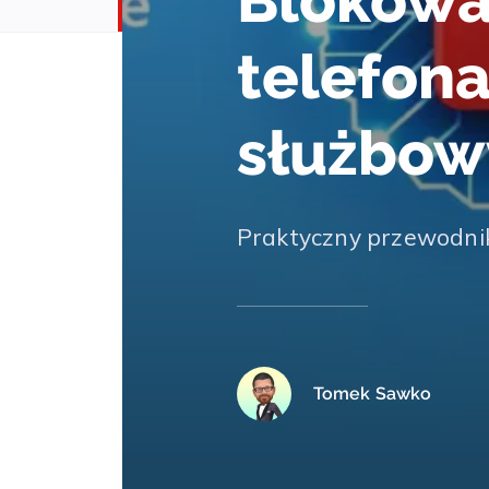
Blokowa
telefon
służbow
Praktyczny przewodni
Tomek Sawko