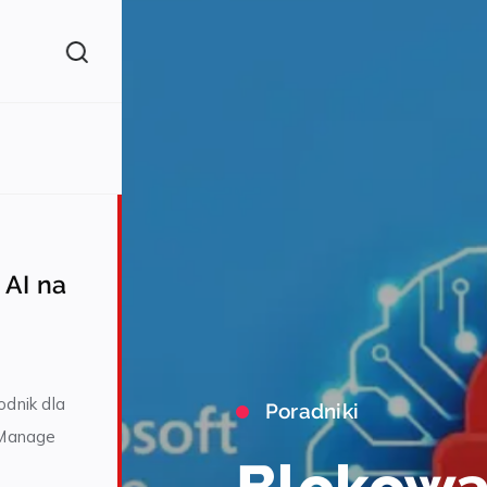
 AI na
h
dnik dla
Poradniki
 Manage