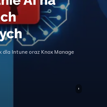
nie AI na
ach
ych
k dla Intune oraz Knox Manage
Scroll to conte