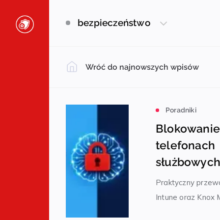
Post Filter
bezpieczeństwo
Wróć do najnowszych wpisów
Poradniki
Blokowanie
telefonach
służbowyc
Praktyczny przewo
Intune oraz Knox