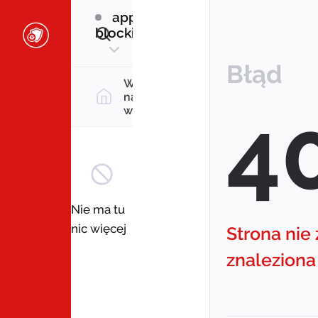
Post Filter
app
blocking
Błąd
Wróć do
najnowszych
4
wpisów
Nie ma tu
nic więcej
Strona nie 
znaleziona